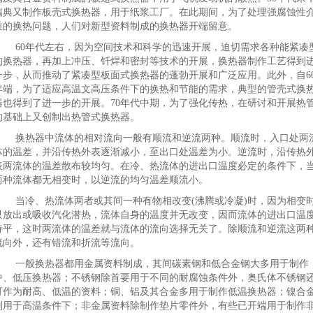
瑞典又制作板壳式换热器，用于纸浆工厂。在此期间，为了处理强腐蚀性
质的换热问题，人们对新型资料制成的换热器开端留意。
60年代左右，因为空间技术和科学的迅速开展，迫切需求各种能紧凑
的换热器，再加上冲压、钎焊和密封等技术的开展，换热器制作工艺得到
一步，从而推动了紧凑型板面式换热器的蓬勃开展和广泛应用。此外，自6
年端，为了适应高温文高压条件下的换热和节能的需求，典型的管壳式换
器也得到了进一步的开展。70年代中期，为了强化传热，在研讨和开展热
的基础上又创制出热管式换热器。
换热器中流体的相对流向一般有顺流和逆流两种。顺流时，入口处两
体的温差，并沿传热外表逐渐减小，至出口处温差为小。逆流时，沿传热
表两流体的温差散布较均匀。在冷、热流体的进出口温度必定的条件下，
两种流体都无相变时，以逆流的均匀温差顺流小。
当冷、热流体两者或其间一种有物相改变(沸腾或冷凝)时，因为相变
只放出或吸收汽化潜热，流体自身的温度并无改变，因而流体的进出口温
持平，这时两流体的温差就与流体的流向选择无关了。除顺流和逆流这两
流向外，还有错流和折流等流向。
一般换热器都用金属资料制成，其间碳素钢和低合金钢大多用于制作
中、低压换热器；不锈钢除首要用于不同的耐腐蚀条件外，奥氏体不锈钢
可作为耐高、低温的资料；铜、铝及其合金多用于制作低温换热器；镍合
则用于高温条件下；非金属资料除制作垫片零件外，有些已开端用于制作