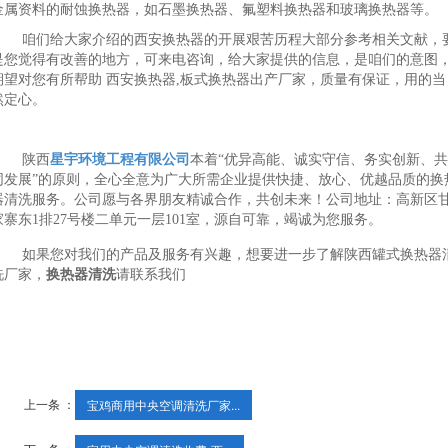
金属资料的耐蚀换热器，如石墨换热器、氟塑料换热器和玻璃换热器等。
咱们给大家介绍的西安换热器的开展艰苦历程大部分参考相关文献，
是您觉得有改善的地方，可来电咨询，给大家提供的信息，是咱们的意图
期望对您有所帮助 西安换热器,板式换热器出产厂家，质量有保证，用的当
然定心。
陕西
星宇环境工程有限公司
本着“优异高能、诚实守信、务实创新、共
同发展”的原则，全心全意为广大所需企业提供快捷、放心、优越品质的换
器清洗服务。公司愿与各界朋友精诚合作，共创未来！公司地址：高新区
家寨东1排27号楼二单元一层101室，源自可靠，竭诚为您服务。
如果您对我们的产品及服务有兴趣，想要进一步了解陕西罐式换热器
洗厂家，
换热器清洗
请联系我们
上一条 ：
宝鸡商用中央空调清洗厂家...