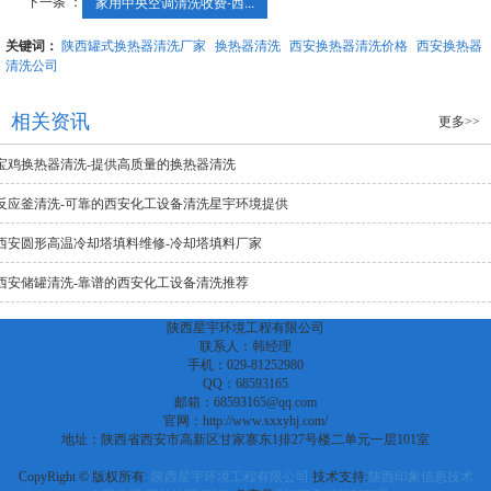
下一条 ：
家用中央空调清洗收费-西...
关键词：
陕西罐式换热器清洗厂家
换热器清洗
西安换热器清洗价格
西安换热器
清洗公司
相关资讯
更多>>
宝鸡换热器清洗-提供高质量的换热器清洗
反应釜清洗-可靠的西安化工设备清洗星宇环境提供
西安圆形高温冷却塔填料维修-冷却塔填料厂家
西安储罐清洗-靠谱的西安化工设备清洗推荐
陕西星宇环境工程有限公司
联系人：韩经理
手机：029-81252980
QQ：68593165
邮箱：68593165@qq.com
官网：http://www.sxxyhj.com/
地址：陕西省西安市高新区甘家寨东1排27号楼二单元一层101室
CopyRight © 版权所有:
陕西星宇环境工程有限公司
技术支持:
陕西印象信息技术