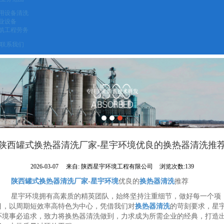
用设备清洗
业设备
筑工程劳务
联系我们
陕西罐式换热器清洗厂家-星宇环境优良的换热器清洗推
2026-03-07
来自:
陕西星宇环境工程有限公司
浏览次数:139
陕西罐式换热器清洗厂家
-
星宇环境
优良的
换热器清洗
推荐
星宇环境拥有高素质的精英团队，始终坚持注重细节，做好每一个项
目，以周期短效率高特色为中心，凭借我们对
换热器清洗
的苛刻要求，星
环境事必追求，致力将换热器清洗做到，力求成为所需企业的经典，打造