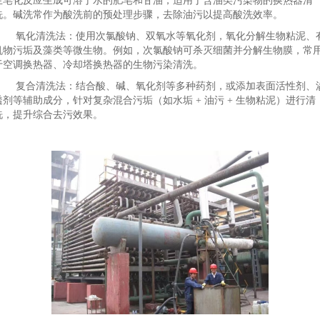
生皂化反应生成可溶于水的肥皂和甘油，适用于含油类污染物的换热器清
洗。碱洗常作为酸洗前的预处理步骤，去除油污以提高酸洗效率。
氧化清洗法：使用次氯酸钠、双氧水等氧化剂，氧化分解生物粘泥、
机物污垢及藻类等微生物。例如，次氯酸钠可杀灭细菌并分解生物膜，常
于空调换热器、冷却塔换热器的生物污染清洗。
复合清洗法：结合酸、碱、氧化剂等多种药剂，或添加表面活性剂、
透剂等辅助成分，针对复杂混合污垢（如水垢 + 油污 + 生物粘泥）进行清
洗，提升综合去污效果。