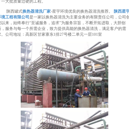
了一大批质量过硬的工程。
陕西罐式
换热器清洗厂家
-星宇环境优良的换热器清洗推荐。
陕西星
环境工程有限公司
是一家以换热器清洗为主要业务的有限责任公司，公司
建以来，始终奉行“至诚服务，追求”为服务宗旨，不断开拓进取，大胆创
新，服务与每一个所需企业，致力提供高能的换热器清洗，满足客户的需
求。公司地址：高新区甘家寨东1排27号楼二单元一层101室