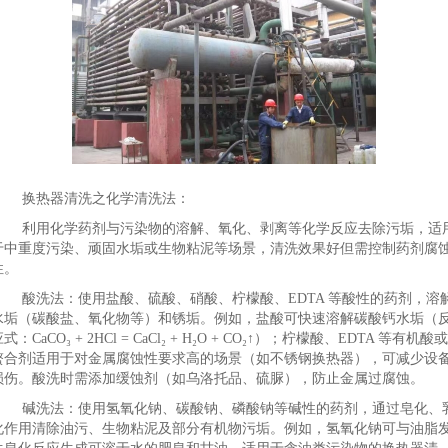
换热器清洗之化学清洗法：
利用化学药剂与污染物的溶解、氧化、剥离等化学反应去除污垢，适
于中重度污染、顽固水垢或生物粘泥等场景，清洗效果好但需控制药剂腐
性。
酸洗法：使用盐酸、硫酸、硝酸、柠檬酸、EDTA 等酸性的药剂，溶
水垢（碳酸盐、氧化物等）和锈垢。例如，盐酸可快速溶解碳酸钙水垢（
式：CaCO₃ + 2HCl = CaCl₂ + H₂O + CO₂↑）；柠檬酸、EDTA 等有机酸或
螯合剂适用于对金属腐蚀性要求高的场景（如不锈钢换热器），可减少设
损伤。酸洗时需添加缓蚀剂（如乌洛托品、硫脲），防止金属过腐蚀。
碱洗法：使用氢氧化钠、碳酸钠、磷酸钠等碱性的药剂，通过皂化、
化作用清除油污、生物粘泥及部分有机物污垢。例如，氢氧化钠可与油脂