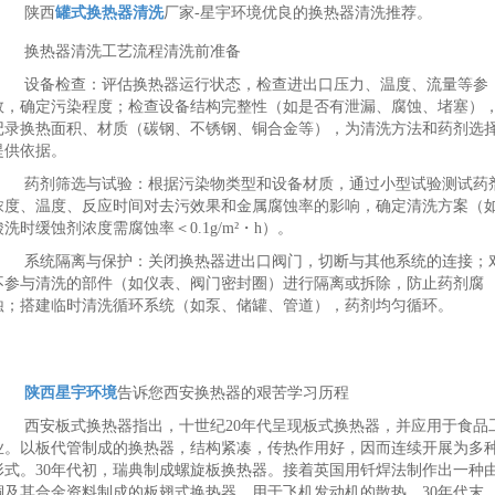
陕西
罐式换热器清洗
厂家-星宇环境优良的换热器清洗推荐。
换热器清洗工艺流程清洗前准备
设备检查：评估换热器运行状态，检查进出口压力、温度、流量等参
数，确定污染程度；检查设备结构完整性（如是否有泄漏、腐蚀、堵塞）
记录换热面积、材质（碳钢、不锈钢、铜合金等），为清洗方法和药剂选
提供依据。
药剂筛选与试验：根据污染物类型和设备材质，通过小型试验测试药
浓度、温度、反应时间对去污效果和金属腐蚀率的影响，确定清洗方案（
酸洗时缓蚀剂浓度需腐蚀率＜0.1g/m²・h）。
系统隔离与保护：关闭换热器进出口阀门，切断与其他系统的连接；
不参与清洗的部件（如仪表、阀门密封圈）进行隔离或拆除，防止药剂腐
蚀；搭建临时清洗循环系统（如泵、储罐、管道），药剂均匀循环。
陕西星宇环境
告诉您西安换热器的艰苦学习历程
西安板式换热器指出，十世纪20年代呈现板式换热器，并应用于食品
业。以板代管制成的换热器，结构紧凑，传热作用好，因而连续开展为多
形式。30年代初，瑞典制成螺旋板换热器。接着英国用钎焊法制作出一种
铜及其合金资料制成的板翅式换热器，用于飞机发动机的散热。30年代末