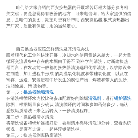
咱们给大家介绍的西安换热器的开展艰苦历程大部分参考相
关文献，要是您觉得有改善的地方，可来电咨询，给大家提供的信
息，是咱们的意图，期望对您有所帮助 西安换热器,板式换热器出
产厂家，质量有保证，用的当然定心。
西安换热器应该怎样清洗及其清洗办法
跟着现代化工业的快速开展，冷却水的使用量越来越大，一起大量
循环交流设备中存在的水垢由于得不 到科学的清洗，对新建换热
器而言，在发动前一般都将换热器清洗选用化学清洗，以铲除设备
在制造、加工进程中形成 的高温氧化轧皮和带硅氧化皮，以及在
寄存、运送、安装进程中所发生的腐蚀产物、焊渣和带入的泥沙、
油脂涂层、污 染物等。
第一步：
换热器除垢清洗
在清洗槽循环水内按比例参加配置好的除垢
清洗剂
，进行
锅炉清洗
除垢，根据垢量多少确认 清洗循环的时间和参加药剂多少，确认
悉数垢质清洗下来之后转入下一步清洗程序。
第二步：换热器清水清洗
将清洗设备和锅炉连接好后，要用清水循环清洗10分钟，查看系统
状况，是否有走漏，一起将浮锈清洗掉。
第三步：换热器剥离防腐清洗