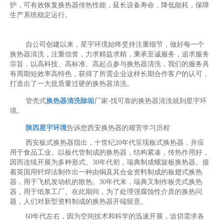
护，可有效恢复换热器传热性能，延长设备寿命，降低能耗，保障
生产系统稳定运行。
自公司创建以来，星宇环境始终坚持注重细节，做好每一个
换热器清洗，注重信誉，力求精益求精，秉承至诚服务，追求服务
宗旨，以高科技、高标准、高起点参与换热器清洗，我们的服务具
有周期短效率高特色，获得了所需企业这样长期合作客户的认可，
打造出了一大批质量过硬的换热器清洗。
管壳式
换热器清洗除垢
厂家-找可靠的换热器清洗就到星宇环
境。
陕西星宇环境
告诉您西安换热器的艰苦学习历程
西安板式换热器指出，十世纪20年代呈现板式换热器，并应
用于食品工业。以板代管制成的换热器，结构紧凑，传热作用好，
因而连续开展为多种形式。30年代初，瑞典制成螺旋板换热器。接
着英国用钎焊法制作出一种由铜及其合金资料制成的板翅式换热
器，用于飞机发动机的散热。30年代末，瑞典又制作板壳式换热
器，用于纸浆工厂。在此期间，为了处理强腐蚀性介质的换热问
题，人们对新型资料制成的换热器开端留意。
60年代左右，因为空间技术和科学的迅速开展，迫切需求各