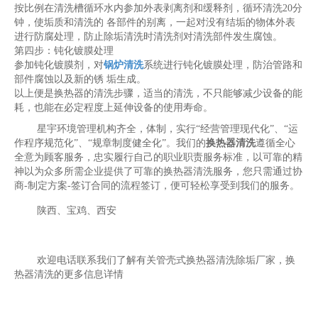
按比例在清洗槽循环水内参加外表剥离剂和缓释剂，循环清洗20分
钟，使垢质和清洗的 各部件的别离，一起对没有结垢的物体外表
进行防腐处理，防止除垢清洗时清洗剂对清洗部件发生腐蚀。
第四步：钝化镀膜处理
参加钝化镀膜剂，对
锅炉清洗
系统进行钝化镀膜处理，防治管路和
部件腐蚀以及新的锈 垢生成。
以上便是换热器的清洗步骤，适当的清洗，不只能够减少设备的能
耗，也能在必定程度上延伸设备的使用寿命。
星宇环境管理机构齐全，体制，实行“经营管理现代化”、“运
作程序规范化”、“规章制度健全化”。我们的
换热器清洗
遵循全心
全意为顾客服务，忠实履行自己的职业职责服务标准，以可靠的精
神以为众多所需企业提供了可靠的换热器清洗服务，您只需通过协
商-制定方案-签订合同的流程签订，便可轻松享受到我们的服务。
陕西、宝鸡、西安
欢迎电话联系我们了解有关管壳式换热器清洗除垢厂家，换
热器清洗的更多信息详情