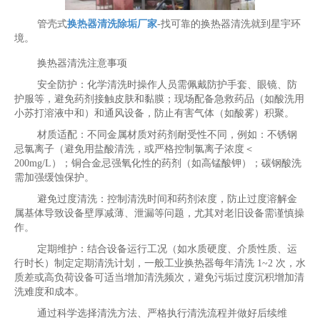
管壳式
换热器清洗除垢厂家
-找可靠的换热器清洗就到星宇环
境。
换热器清洗注意事项
安全防护：化学清洗时操作人员需佩戴防护手套、眼镜、防
护服等，避免药剂接触皮肤和黏膜；现场配备急救药品（如酸洗用
小苏打溶液中和）和通风设备，防止有害气体（如酸雾）积聚。
材质适配：不同金属材质对药剂耐受性不同，例如：不锈钢
忌氯离子（避免用盐酸清洗，或严格控制氯离子浓度＜
200mg/L）；铜合金忌强氧化性的药剂（如高锰酸钾）；碳钢酸洗
需加强缓蚀保护。
避免过度清洗：控制清洗时间和药剂浓度，防止过度溶解金
属基体导致设备壁厚减薄、泄漏等问题，尤其对老旧设备需谨慎操
作。
定期维护：结合设备运行工况（如水质硬度、介质性质、运
行时长）制定定期清洗计划，一般工业换热器每年清洗 1~2 次，水
质差或高负荷设备可适当增加清洗频次，避免污垢过度沉积增加清
洗难度和成本。
通过科学选择清洗方法、严格执行清洗流程并做好后续维