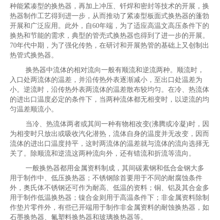
种能紧凑型的换热器，再加上冲压、钎焊和密封等技术的开展，换
热器制作工艺得到进一步，从而推动了紧凑型板面式换热器的蓬勃
开展和广泛应用。此外，自60年端，为了适应高温文高压条件下的
换热和节能的需求，典型的管壳式换热器也得到了进一步的开展。
70年代中期，为了强化传热，在研讨和开展热管的基础上又创制出
热管式换热器。
换热器中流体的相对流向一般有顺流和逆流两种。顺流时，
入口处两流体的温差，并沿传热外表逐渐减小，至出口处温差为
小。逆流时，沿传热外表两流体的温差散布较均匀。在冷、热流体
的进出口温度必定的条件下，当两种流体都无相变时，以逆流的均
匀温差顺流小。
当冷、热流体两者或其间一种有物相改变(沸腾或冷凝)时，因
为相变时只放出或吸收汽化潜热，流体自身的温度并无改变，因而
流体的进出口温度持平，这时两流体的温差就与流体的流向选择无
关了。除顺流和逆流这两种流向外，还有错流和折流等流向。
一般换热器都用金属资料制成，其间碳素钢和低合金钢大多
用于制作中、低压换热器；不锈钢除首要用于不同的耐腐蚀条件
外，奥氏体不锈钢还可作为耐高、低温的资料；铜、铝及其合金多
用于制作低温换热器；镍合金则用于高温条件下；非金属资料除制
作垫片零件外，有些已开端用于制作非金属资料的耐蚀换热器，如
石墨换热器、氟塑料换热器和玻璃换热器等。