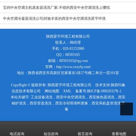
宝鸡中央空调主机蒸发器清洗厂家-不错的西安中央空调清洗上哪找
中央空调冷凝器清洗公司|经验丰富的西安中央空调清洗星宇环境
陕西星宇环境工程有限公司
联系人：韩经理
手机：029-81252980
QQ：68593165
邮箱：68593165@qq.com
官网：http://www.sxxyhj.com/
地址：陕西省西安市高新区甘家寨东1排27号楼二单元一层101室
CopyRight © 版权所有:
陕西星宇环境工程有限公司
技术支持:
陕西印象
信息技术有限公司
网站地图
XML
备案号:
陕ICP备19002032号-1
本站关键字:
工业设备清洗，西安中央空调清洗，西安换热器清洗，西安
锅炉清洗，西安管道清洗，西安冷却塔填料更换，西安风机盘管清洗消
毒
电话咨询
短信咨询
留言咨询
查看地图