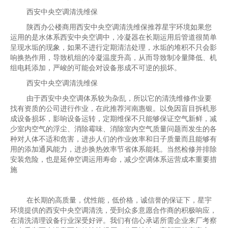
西安中央空调清洗维保
陕西办公楼商用西安中央空调清洗维保推荐星宇环境如果您
运用的是水体系西安中央空调中，冷凝器在长期运用后管道很简单
呈现水垢的现象，如果不进行定期清洁处理，水垢的堆积不只会影
响换热作用，导致机组的冷凝温度升高，从而导致制冷量降低、机
组电耗添加，严峻的可能会对设备形成不可逆的损坏。
西安中央空调清洗维保
由于西安中央空调体系较为杂乱，所以它的清洗维修作业要
找有资质的公司进行作业，在此推荐河南惠银。以免因盲目拆机形
成设备损坏，影响设备运转，定期维保不只能够保证空气新鲜，减
少室内空气的浮尘、消除霉味、消除室内空气质量问题而发生的各
种对人体不适和危害，进步人们的作业效率和日子质量而且能够有
用的添加通风能力，进步换热效率节省体系能耗。当然检修并排除
安装危险，也是延伸空调运用寿命，减少空调体系运营成本重要措
施
在长期的高质量，优性能，低价格，诚信誉的保证下，星宇
环境提供的西安中央空调清洗，受到众多意愿合作商的积极响应，
在清洗清理设备行业深受好评。我们有信心承诺所需企业来厂考察