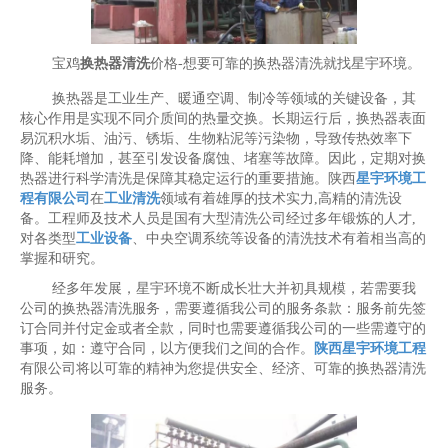
宝鸡
换热器清洗
价格-想要可靠的换热器清洗就找星宇环境。
换热器是工业生产、暖通空调、制冷等领域的关键设备，其
核心作用是实现不同介质间的热量交换。长期运行后，换热器表面
易沉积水垢、油污、锈垢、生物粘泥等污染物，导致传热效率下
降、能耗增加，甚至引发设备腐蚀、堵塞等故障。因此，定期对换
热器进行科学清洗是保障其稳定运行的重要措施。陕西
星宇环境工
程有限公司
在
工业清洗
领域有着雄厚的技术实力,高精的清洗设
备。工程师及技术人员是国有大型清洗公司经过多年锻炼的人才,
对各类型
工业设备
、中央空调系统等设备的清洗技术有着相当高的
掌握和研究。
经多年发展，星宇环境不断成长壮大并初具规模，若需要我
公司的换热器清洗服务，需要遵循我公司的服务条款：服务前先签
订合同并付定金或者全款，同时也需要遵循我公司的一些需遵守的
事项，如：遵守合同，以方便我们之间的合作。
陕西星宇环境工程
有限公司将以可靠的精神为您提供安全、经济、可靠的换热器清洗
服务。