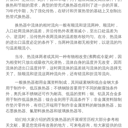
换热和节能的需求，典型的管壳式换热器也得到了进一步的开展。
70年代中期，为了强化传热，在研讨和开展热管的基础上又创制出
热管式换热器。
换热器中流体的相对流向一般有顺流和逆流两种。顺流时，
入口处两流体的温差，并沿传热外表逐渐减小，至出口处温差为
小。逆流时，沿传热外表两流体的温差散布较均匀。在冷、热流体
的进出口温度必定的条件下，当两种流体都无相变时，以逆流的均
匀温差顺流小。
当冷、热流体两者或其间一种有物相改变(沸腾或冷凝)时，因
为相变时只放出或吸收汽化潜热，流体自身的温度并无改变，因而
流体的进出口温度持平，这时两流体的温差就与流体的流向选择无
关了。除顺流和逆流这两种流向外，还有错流和折流等流向。
一般换热器都用金属资料制成，其间碳素钢和低合金钢大多
用于制作中、低压换热器；不锈钢除首要用于不同的耐腐蚀条件
外，奥氏体不锈钢还可作为耐高、低温的资料；铜、铝及其合金多
用于制作低温换热器；镍合金则用于高温条件下；非金属资料除制
作垫片零件外，有些已开端用于制作非金属资料的耐蚀换热器，如
石墨换热器、氟塑料换热器和玻璃换热器等。
咱们给大家介绍的西安换热器的开展艰苦历程大部分参考相
关文献，要是您觉得有改善的地方，可来电咨询，给大家提供的信