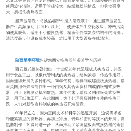
尼龙球等在管内往复运动擦拭）或管刷清洗；对结垢较硬的管道可
使用旋转清除。适用于管径较大、结垢疏松的情况，但劳动强度
大，易损伤换热表面。
超声波清洗：将换热器部件浸入清洗液中，通过超声波发生
器产生高频振动（20kHz 以上），使液体产生空化效应，冲击污染
物使其脱落。适用于小型换热器、精密部件或复杂结构件的清洗，
清洁度高，但设备成本较高，难以用于大型设备在线清洗。
陕西星宇环境
告诉您西安换热器的艰苦学习历程
西安板式换热器指出，十世纪20年代呈现板式换热器，并应
用于食品工业。以板代管制成的换热器，结构紧凑，传热作用好，
因而连续开展为多种形式。30年代初，瑞典制成螺旋板换热器。接
着英国用钎焊法制作出一种由铜及其合金资料制成的板翅式换热
器，用于飞机发动机的散热。30年代末，瑞典又制作板壳式换热
器，用于纸浆工厂。在此期间，为了处理强腐蚀性介质的换热问
题，人们对新型资料制成的换热器开端留意。
60年代左右，因为空间技术和科学的迅速开展，迫切需求各
种能紧凑型的换热器，再加上冲压、钎焊和密封等技术的开展，换
热器制作工艺得到进一步，从而推动了紧凑型板面式换热器的蓬勃
开展和广泛应用。此外，自60年端，为了适应高温文高压条件下的