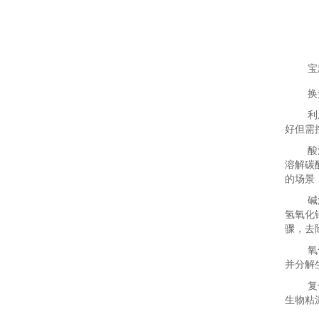
宝
换
利
好但需
酸
溶解碳酸
的场景
碱
氢氧化
骤，去
氧
并分解
复
生物粘