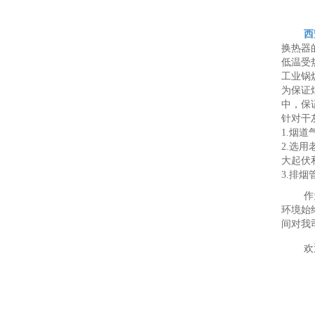
西
换热器
低温受
工业锅
为保证
中，保
针对干
1.烟
2.选
大起伏
3.排
作
环境始
间对我
欢