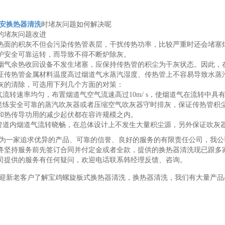
安换热器清洗
时堵灰问题如何解决呢
的堵灰问题改进
热面的积灰不但会污染传热管表层，干扰传热功率，比较严重时还会堵塞
炉安全可靠运转，而导致不得不断炉除灰。
烟气余热收回设备不发生堵塞，应保持传热管的积尘为干灰状态。因此，
证传热管金属材料温度高过烟道气水蒸汽湿度、传热管上不容易导致水蒸
灰的清除，可选用下列几个方面的对策：
道气流转速率均匀，布置烟道气空气流速高过10m/ s，使烟道气在流转中具
用老练安全可靠的蒸汽吹灰器或者压缩空气吹灰器守时排灰，保证传热管积
和热传导功用的减少起伏都在容许规模之内。
烟管道内烟道气流转晓畅，在总体设计上不发生大量积尘源，另外保证吹灰
为一家追求优异的产品、可靠的信誉、良好的服务的有限责任公司，我公
终坚持服务前先签订合同并付定金或者全款，提供的换热器清洗现已跟多
司提供的服务有任何疑问，欢迎电话联系韩经理反馈、咨询。
迎新老客户了解宝鸡螺旋板式换热器清洗，换热器清洗，我们有大量产品