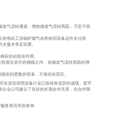
烟道气流转通道，增加烟道气流转风阻，乃至干扰
在发电站工业锅炉烟气余热收回设备运作全过程
汽冷凝水举足轻重。
有相应的自除灰作用。
尘程度在容许的规模之内，使烟道气流转风阻的增
器能吹到悉数的管束，不留排灰盲区。
司在清洗清理设备行业已取得有优异的成绩。星宇
家企业公司建立了良好的长期合作关系，在合作期
/服务资讯等你来询