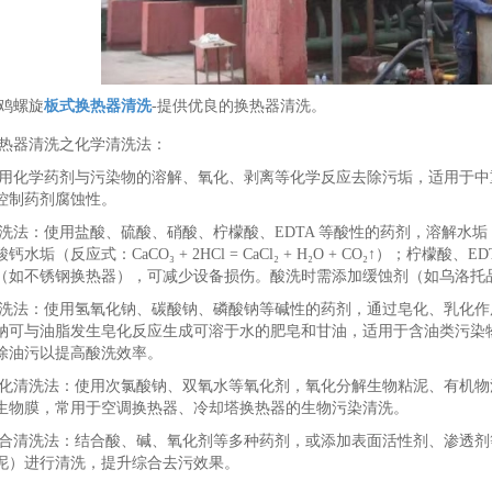
鸡螺旋
板式换热器清洗
-提供优良的换热器清洗。
热器清洗之化学清洗法：
用化学药剂与污染物的溶解、氧化、剥离等化学反应去除污垢，适用于中
控制药剂腐蚀性。
洗法：使用盐酸、硫酸、硝酸、柠檬酸、EDTA 等酸性的药剂，溶解水
钙水垢（反应式：CaCO₃ + 2HCl = CaCl₂ + H₂O + CO₂↑）；
（如不锈钢换热器），可减少设备损伤。酸洗时需添加缓蚀剂（如乌洛托
洗法：使用氢氧化钠、碳酸钠、磷酸钠等碱性的药剂，通过皂化、乳化作
钠可与油脂发生皂化反应生成可溶于水的肥皂和甘油，适用于含油类污染
除油污以提高酸洗效率。
化清洗法：使用次氯酸钠、双氧水等氧化剂，氧化分解生物粘泥、有机物
生物膜，常用于空调换热器、冷却塔换热器的生物污染清洗。
合清洗法：结合酸、碱、氧化剂等多种药剂，或添加表面活性剂、渗透剂等
泥）进行清洗，提升综合去污效果。