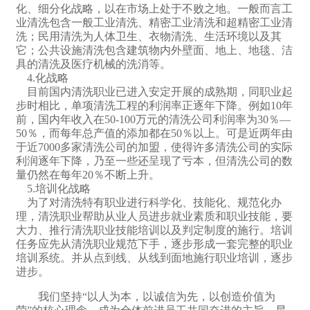
化、细分化战略，以在市场上处于不败之地。一般而言工
业清洗包含一般工业清洗、精密工业清洗和超精密工业清
洗；民用清洗为人体卫生、衣物清洗、生活环境以及其
它；公共设施清洗包含建筑物内外壁面、地上、地毯、洁
具的清洗及医疗机械的洗消等。
4.化战略
目前国内清洗职业已进入安定开展的成熟期，同职业起
步时相比，单项清洗工程的利润率正逐年下降。例如10年
前，国内年收入在50-100万元的清洗公司利润率为30％—
50％，而每年总产值的添加都在50％以上。可是近两年由
于近7000多家清洗公司的加盟，使得许多清洗公司的实际
利润逐年下降，乃至一些还呈现了亏本，但清洗公司的数
量仍然在每年20％不断上升。
5.培训化战略
为了对清洗特有职业进行科学化、技能化、规范化办
理，清洗职业帮助从业人员进步就业素质和职业技能，要
大力、推行清洗职业技能培训以及判定制度的施行。培训
任务应先从清洗职业规范下手，逐步形成一套完整的职业
培训系统。并从点到线、从线到面地施行职业培训，逐步
进步。
我们坚持“以人为本，以诚信为先，以创造价值为