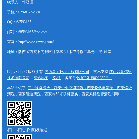
联系人：韩经理
手机：029-81252980
QQ：68593165
邮箱：68593165@qq.com
官网：http://www.sxxyhj.com/
地址：陕西省西安市高新区甘家寨东1排27号楼二单元一层101室
CopyRight © 版权所有:
陕西星宇环境工程有限公司
技术支持:
陕西印象信息
技术有限公司
网站地图
XML
备案号:
陕ICP备19002032号-1
本站关键字:
工业设备清洗，西安中央空调清洗，西安换热器清洗，西安锅炉
清洗，西安管道清洗，西安冷却塔填料更换，西安风机盘管清洗消毒
扫一扫访问移动端