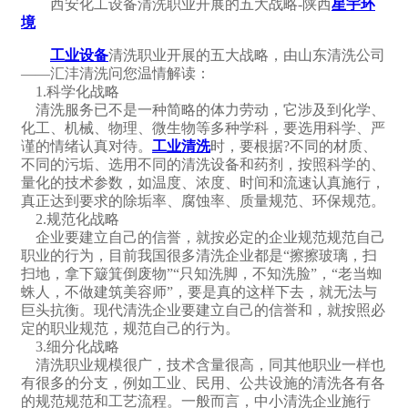
西安化工设备清洗职业开展的五大战略-陕西
星宇环
境
工业设备
清洗职业开展的五大战略，由山东清洗公司
——汇沣清洗问您温情解读：
1.科学化战略
清洗服务已不是一种简略的体力劳动，它涉及到化学、
化工、机械、物理、微生物等多种学科，要选用科学、严
谨的情绪认真对待。
工业清洗
时，要根据?不同的材质、
不同的污垢、选用不同的清洗设备和药剂，按照科学的、
量化的技术参数，如温度、浓度、时间和流速认真施行，
真正达到要求的除垢率、腐蚀率、质量规范、环保规范。
2.规范化战略
企业要建立自己的信誉，就按必定的企业规范规范自己
职业的行为，目前我国很多清洗企业都是“擦擦玻璃，扫
扫地，拿下簸箕倒废物”“只知洗脚，不知洗脸”，“老当蜘
蛛人，不做建筑美容师”，要是真的这样下去，就无法与
巨头抗衡。现代清洗企业要建立自己的信誉和，就按照必
定的职业规范，规范自己的行为。
3.细分化战略
清洗职业规模很广，技术含量很高，同其他职业一样也
有很多的分支，例如工业、民用、公共设施的清洗各有各
的规范规范和工艺流程。一般而言，中小清洗企业施行