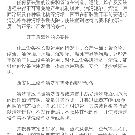
任何新装置的设备和管道在制造、运输、贮存及安装
进程中都不可避免地产生轧制鳞片、油污泥纱、焊渣、表
面浮层及各种氧化物等污垢，因而在新装置开车前要进行
清洗将各种污垢杂质去除，使装置到达符合要求的清洁
度，为正常出产发明的条件。
二、开工后清洗的必要性
化工设备在长期运用的情况下，会产生如：聚合物、
结焦、油污垢、水垢、沉积物、腐蚀产品等污垢，这些严
重影响了化工设备的运用，对化工设备进行及时清洗，能
够延伸设备运用寿命、提高运用功率、安全，减少经济丢
失。
西安化工设备清洗前需要做哪些预备：
清洗前应把被清洗设备或装置中易受清洗液腐蚀危害
的部件如调节阀、流量计等拆除，并将过滤器芯(网)及单
向阀的阀芯抽除。并采用加临时短管、旁路或盲板等措施
以清洗进程中不发作走漏，不损坏其他部件，并使被清洗
设备与不清洗设备及管线离隔。
并按要求预备好水、电、蒸汽及氮气、空气等工程用
料，如运用的氮气要求纯度到达太于99%、干燥无油、压