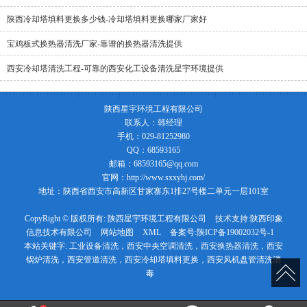
陕西冷却塔填料更换多少钱-冷却塔填料更换哪家厂家好
宝鸡板式换热器清洗厂家-靠谱的换热器清洗提供
西安冷却塔清洗工程-可靠的西安化工设备清洗星宇环境提供
陕西星宇环境工程有限公司
联系人：韩经理
手机：029-81252980
QQ：68593165
邮箱：68593165@qq.com
官网：http://www.sxxyhj.com/
地址：陕西省西安市高新区甘家寨东1排27号楼二单元一层101室
CopyRight © 版权所有:
陕西星宇环境工程有限公司
技术支持:
陕西印象
信息技术有限公司
网站地图
XML
备案号:
陕ICP备19002032号-1
本站关键字:
工业设备清洗，西安中央空调清洗，西安换热器清洗，西安
锅炉清洗，西安管道清洗，西安冷却塔填料更换，西安风机盘管清洗消
毒