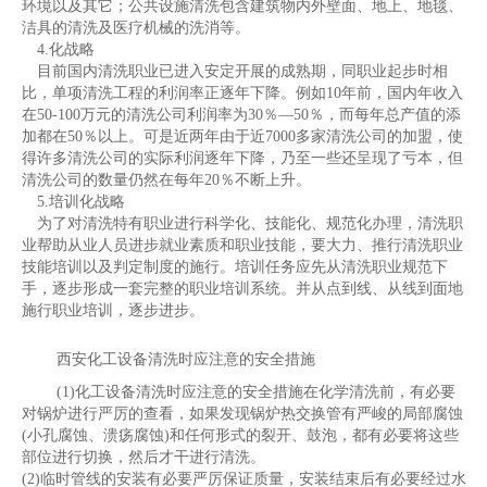
环境以及其它；公共设施清洗包含建筑物内外壁面、地上、地毯、
洁具的清洗及医疗机械的洗消等。
4.化战略
目前国内清洗职业已进入安定开展的成熟期，同职业起步时相
比，单项清洗工程的利润率正逐年下降。例如10年前，国内年收入
在50-100万元的清洗公司利润率为30％—50％，而每年总产值的添
加都在50％以上。可是近两年由于近7000多家清洗公司的加盟，使
得许多清洗公司的实际利润逐年下降，乃至一些还呈现了亏本，但
清洗公司的数量仍然在每年20％不断上升。
5.培训化战略
为了对清洗特有职业进行科学化、技能化、规范化办理，清洗职
业帮助从业人员进步就业素质和职业技能，要大力、推行清洗职业
技能培训以及判定制度的施行。培训任务应先从清洗职业规范下
手，逐步形成一套完整的职业培训系统。并从点到线、从线到面地
施行职业培训，逐步进步。
西安化工设备清洗时应注意的安全措施
(1)化工设备清洗时应注意的安全措施在化学清洗前，有必要
对锅炉进行严厉的查看，如果发现锅炉热交换管有严峻的局部腐蚀
(小孔腐蚀、溃疡腐蚀)和任何形式的裂开、鼓泡，都有必要将这些
部位进行切换，然后才干进行清洗。
(2)临时管线的安装有必要严厉保证质量，安装结束后有必要经过水