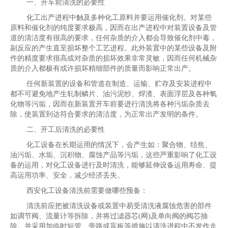
一、开车前清洗的必要性
化工出产进程中触及多种化工原料并要运用催化剂。对某些
原料和催化剂的纯度要求极高，因而在出产进程中对装置设备及管
道的清洁度有很高的要求，任何杂质的介入都会导致催化剂中毒，
副反应的产生直至损坏整个工艺进程。此外装置中的某些设备及附
件的精度要求很高或对杂质的损坏效果非常灵敏，因而任何机械杂
质的介入都极有或许损坏精细部件的质量而影响正常出产。
任何新装置的设备和管道在制造、运输、贮存及安装进程中
都不可避免地产生轧制鳞片、油污泥纱、焊渣、表面浮层及各种氧
化物等污垢，因而在新装置开车前要进行清洗将各种污垢杂质去
除，使装置到达符合要求的清洁度，为正常出产发明的条件。
二、开工后清洗的必要性
化工设备在长期运用的情况下，会产生如：聚合物、结焦、
油污垢、水垢、沉积物、腐蚀产品等污垢，这些严重影响了化工设
备的运用，对化工设备进行及时清洗，能够延伸设备运用寿命、提
高运用功率、安全，减少经济丢失。
西安化工设备清洗前需要做哪些预备：
清洗前应把被清洗设备或装置中易受清洗液腐蚀危害的部件
如调节阀、流量计等拆除，并将过滤器芯(网)及单向阀的阀芯抽
除。并采用加临时短管、旁路或盲板等措施以清洗进程中不发作走