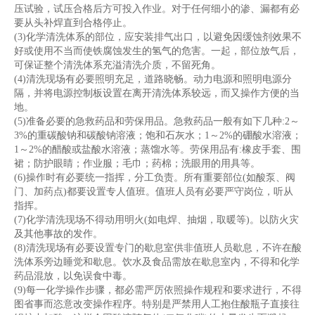
压试验，试压合格后方可投入作业。对于任何细小的渗、漏都有必
要从头补焊直到合格停止。
(3)化学清洗体系的部位，应安装排气出口，以避免因缓蚀剂效果不
好或使用不当而使铁腐蚀发生的氢气的危害。一起，部位放气后，
可保证整个清洗体系充溢清洗介质，不留死角。
(4)清洗现场有必要照明充足，道路晓畅。动力电源和照明电源分
隔，并将电源控制板设置在离开清洗体系较远，而又操作方便的当
地。
(5)准备必要的急救药品和劳保用品。急救药品一般有如下几种:2～
3%的重碳酸钠和碳酸钠溶液；饱和石灰水；1～2%的硼酸水溶液；
1～2%的醋酸或盐酸水溶液；蒸馏水等。劳保用品有:橡皮手套、围
裙；防护眼睛；作业服；毛巾；药棉；洗眼用的用具等。
(6)操作时有必要统一指挥，分工负责。所有重要部位(如酸泵、阀
门、加药点)都要设置专人值班。值班人员有必要严守岗位，听从
指挥。
(7)化学清洗现场不得动用明火(如电焊、抽烟，取暖等)。以防火灾
及其他事故的发作。
(8)清洗现场有必要设置专门的歇息室供非值班人员歇息，不许在酸
洗体系旁边睡觉和歇息。饮水及食品需放在歇息室内，不得和化学
药品混放，以免误食中毒。
(9)每一化学操作步骤，都必需严厉依照操作规程和要求进行，不得
图省事而恣意改变操作程序。特别是严禁用人工抱住酸瓶子直接往