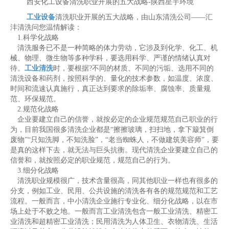
西安化工设备清洗职业开展的五大战略-陕西星宇环境
工业设备
清洗职业开展的五大战略，由山东清洗公司——汇
沣清洗问您温情解读：
1.科学化战略
清洗服务已不是一种简略的体力劳动，它涉及到化学、化工、机
械、物理、微生物等多种学科，要选用科学、严谨的情绪认真对
待。
工业清洗
时，要根据?不同的材质、不同的污垢、选用不同的
清洗设备和药剂，按照科学的、量化的技术参数，如温度、浓度、
时间和流速认真施行，真正达到要求的除垢率、腐蚀率、质量规
范、环保规范。
2.规范化战略
企业要建立自己的信誉，就按必定的企业规范规范自己职业的行
为，目前我国很多清洗企业都是“擦擦玻璃，扫扫地，拿下簸箕倒
废物”“只知洗脚，不知洗脸”，“老当蜘蛛人，不做建筑美容师”，要
是真的这样下去，就无法与巨头抗衡。现代清洗企业要建立自己的
信誉和，就按照必定的职业规范，规范自己的行为。
3.细分化战略
清洗职业规模很广，技术含量很高，同其他职业一样也有很多的
分支，例如工业、民用、公共设施的清洗各有各的规范规范和工艺
流程。一般而言，中小清洗企业施行专业化、细分化战略，以在市
场上处于不败之地。一般而言工业清洗包含一般工业清洗、精密工
业清洗和超精密工业清洗；民用清洗为人体卫生、衣物清洗、生活